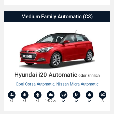
Medium Family Automatic (C3)
Hyundai i20 Automatic
oder ähnlich
Opel Corsa Automatic
,
Nissan Micra Automatic
x5
x3
x5
1400cc
A