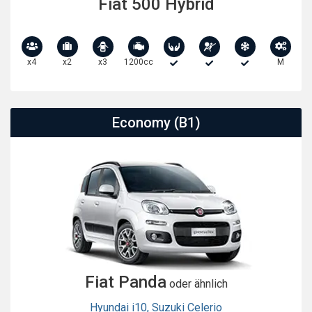
Fiat 500 Hybrid
x4
x2
x3
1200cc
M
Economy (B1)
Fiat Panda
oder ähnlich
Hyundai i10
,
Suzuki Celerio