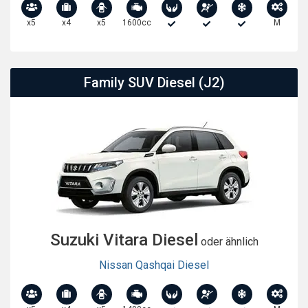
x5
x4
x5
1600cc
M
Family SUV Diesel (J2)
Suzuki Vitara Diesel
oder ähnlich
Nissan Qashqai Diesel