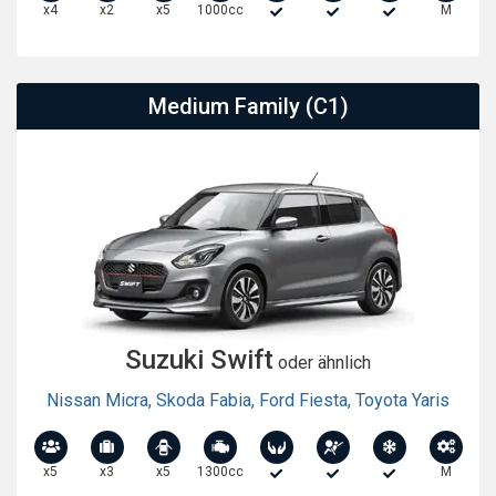
x4
x2
x5
1000cc
M
Medium Family (C1)
Suzuki Swift
oder ähnlich
Nissan Micra
,
Skoda Fabia
,
Ford Fiesta
,
Toyota Yaris
x5
x3
x5
1300cc
M