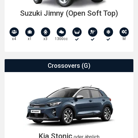
Suzuki Jimny (Open Soft Top)
x4
x1
x3
1300cc
M
Crossovers (G)
Kia Stonic
oder ähnlich