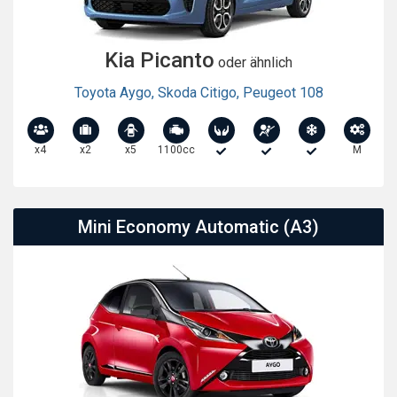
Kia Picanto
oder ähnlich
Toyota Aygo
,
Skoda Citigo
,
Peugeot 108
x4
x2
x5
1100cc
M
Mini Economy Automatic (A3)