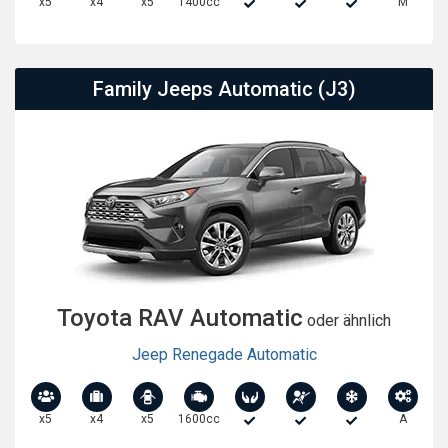
x5
x4
x5
1400cc
M
Family Jeeps Automatic (J3)
Toyota RAV Automatic
oder ähnlich
Jeep Renegade Automatic
x5
x4
x5
1600cc
A