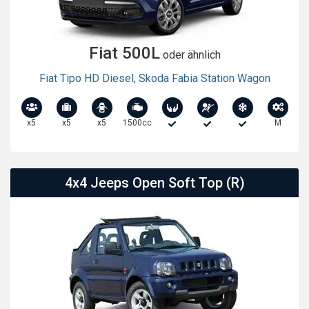
Fiat 500L
oder ähnlich
Fiat Tipo HD Diesel
,
Skoda Fabia Station Wagon
x5
x5
x5
1500cc
M
4x4 Jeeps Open Soft Top (R)