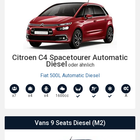
Citroen C4 Spacetourer Automatic
Diesel
oder ähnlich
Fiat 500L Automatic Diesel
x7
x4
x4
1600cc
A
Vans 9 Seats Diesel (M2)