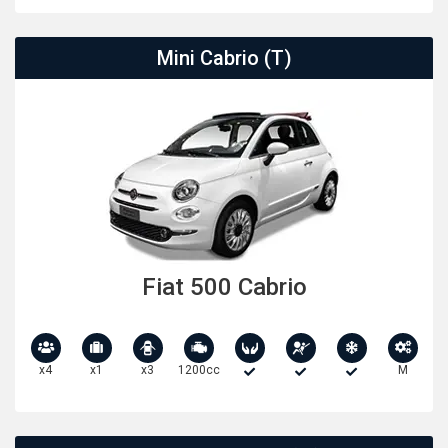
Mini Cabrio (T)
Fiat 500 Cabrio
x4
x1
x3
1200cc
M