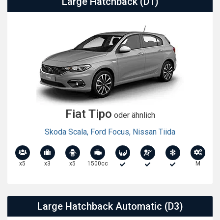
Large Hatchback (D1)
Fiat Tipo
oder ähnlich
Skoda Scala
,
Ford Focus
,
Nissan Tiida
x5
x3
x5
1500cc
M
Large Hatchback Automatic (D3)