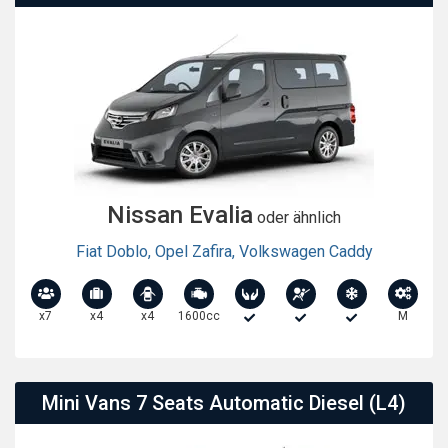
Nissan Evalia
oder ähnlich
Fiat Doblo
,
Opel Zafira
,
Volkswagen Caddy
x7
x4
x4
1600cc
M
Mini Vans 7 Seats Automatic Diesel (L4)