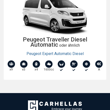
Peugeot Traveller Diesel
Automatic
oder ähnlich
Peugeot Expert Automatic Diesel
x9
x5
x4
1600cc
A