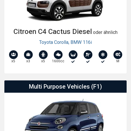
Citroen C4 Cactus Diesel
oder ähnlich
Toyota Corolla
,
BMW 116i
x5
x3
x5
1600cc
M
Multi Purpose Vehicles (F1)