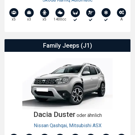
x5
x3
x5
1400cc
A
Family Jeeps (J1)
Dacia Duster
oder ähnlich
Nissan Qashqai
,
Mitsubishi ASX