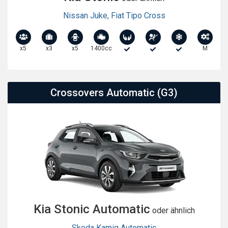
Nissan Juke
,
Fiat Tipo Cross
x5
x3
x5
1400cc
M
Crossovers Automatic (G3)
Kia Stonic Automatic
oder ähnlich
Skoda Kamiq Automatic