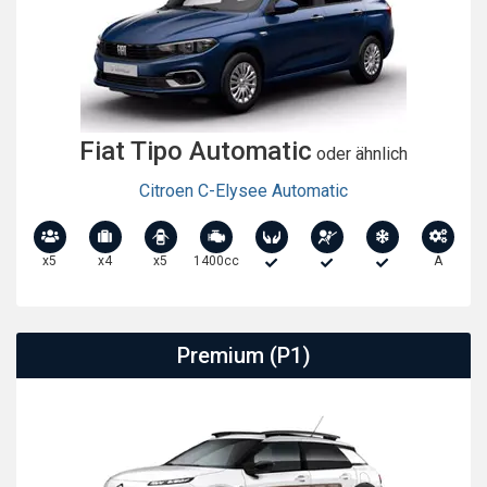
Fiat Tipo Automatic
oder ähnlich
Citroen C-Elysee Automatic
x5
x4
x5
1400cc
A
Premium (P1)