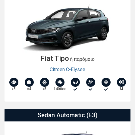
Fiat Tipo
ή παρόμοιο
Citroen C-Elysee
x5
x4
x5
1400cc
M
Sedan Automatic (E3)