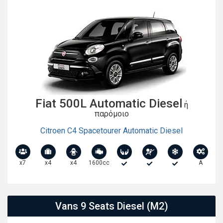
Fiat 500L Automatic Diesel
ή
παρόμοιο
Citroen C4 Spacetourer Automatic Diesel
x7
x4
x4
1600cc
A
Vans 9 Seats Diesel (M2)