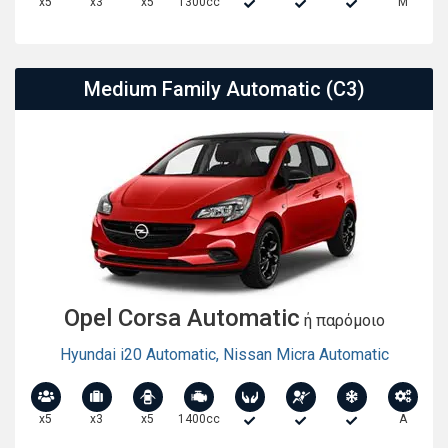
x5
x3
x5
1300cc
M
Medium Family Automatic (C3)
Opel Corsa Automatic
ή παρόμοιο
Hyundai i20 Automatic
,
Nissan Micra Automatic
x5
x3
x5
1400cc
A