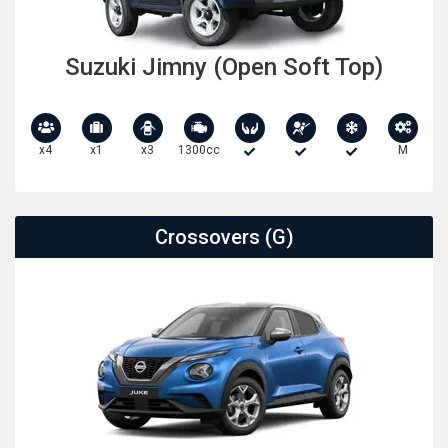
Suzuki Jimny (Open Soft Top)
x4
x1
x3
1300cc
M
Crossovers (G)