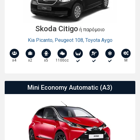
Skoda Citigo
ή παρόμοιο
Kia Picanto
,
Peugeot 108
,
Toyota Aygo
x4
x2
x5
1100cc
M
Mini Economy Automatic (A3)