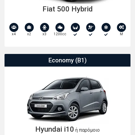
Fiat 500 Hybrid
x4
x2
x3
1200cc
M
Economy (B1)
Hyundai i10
ή παρόμοιο