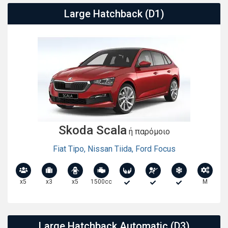
Large Hatchback (D1)
Skoda Scala
ή παρόμοιο
Fiat Tipo
,
Nissan Tiida
,
Ford Focus
x5
x3
x5
1500cc
M
Large Hatchback Automatic (D3)