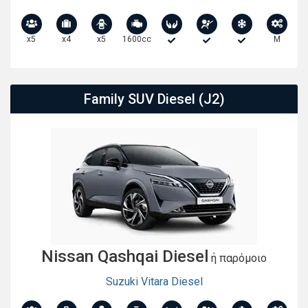
x5
x4
x5
1600cc
M
Family SUV Diesel (J2)
Nissan Qashqai Diesel
ή παρόμοιο
Suzuki Vitara Diesel