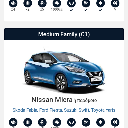
x4
x2
x5
1000cc
M
Medium Family (C1)
Nissan Micra
ή παρόμοιο
Skoda Fabia
,
Ford Fiesta
,
Suzuki Swift
,
Toyota Yaris