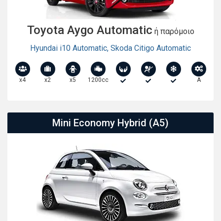
Toyota Aygo Automatic
ή παρόμοιο
Hyundai i10 Automatic
,
Skoda Citigo Automatic
x4
x2
x5
1200cc
A
Mini Economy Hybrid (A5)