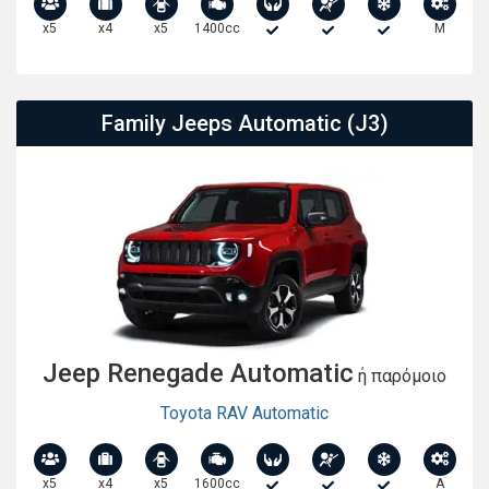
x5
x4
x5
1400cc
M
Family Jeeps Automatic (J3)
Jeep Renegade Automatic
ή παρόμοιο
Toyota RAV Automatic
x5
x4
x5
1600cc
A