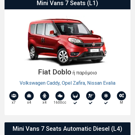
Mini Vans 7 Seats (L1)
Fiat Doblo
ή παρόμοιο
Volkswagen Caddy
,
Opel Zafira
,
Nissan Evalia
x7
x4
x4
1600cc
M
Mini Vans 7 Seats Automatic Diesel (L4)