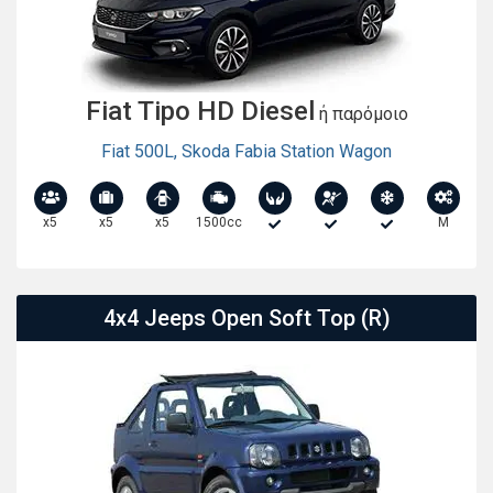
Fiat Tipo HD Diesel
ή παρόμοιο
Fiat 500L
,
Skoda Fabia Station Wagon
x5
x5
x5
1500cc
M
4x4 Jeeps Open Soft Top (R)