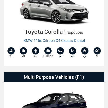
Toyota Corolla
ή παρόμοιο
BMW 116i
,
Citroen C4 Cactus Diesel
x5
x3
x5
1600cc
M
Multi Purpose Vehicles (F1)