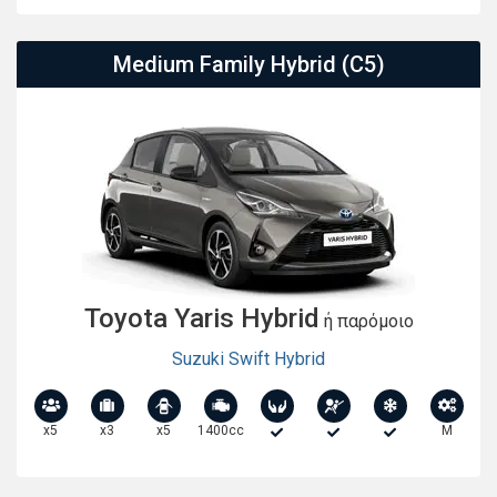
Medium Family Hybrid (C5)
Toyota Yaris Hybrid
ή παρόμοιο
Suzuki Swift Hybrid
x5
x3
x5
1400cc
M