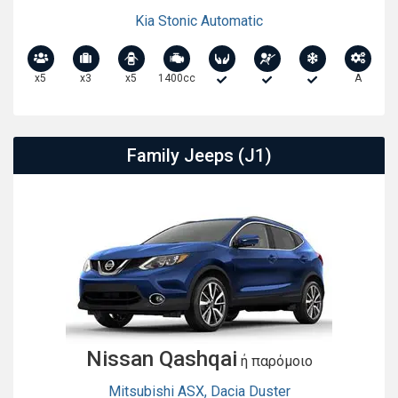
Kia Stonic Automatic
x5
x3
x5
1400cc
A
Family Jeeps (J1)
Nissan Qashqai
ή παρόμοιο
Mitsubishi ASX
,
Dacia Duster