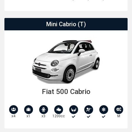
Mini Cabrio (T)
Fiat 500 Cabrio
x4
x1
x3
1200cc
M