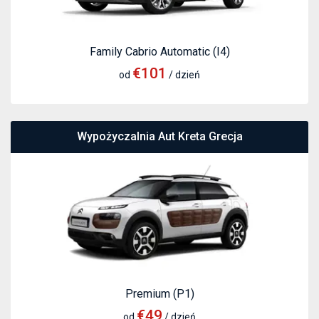
Family Cabrio Automatic (I4)
€101
od
/ dzień
Wypożyczalnia Aut Kreta Grecja
Premium (P1)
€49
od
/ dzień