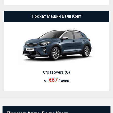
Прокат Машин Бали Крит
Crossovers (G)
€67
от
/ день