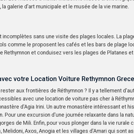
la galerie d'art municipale et le musée de la vie marine.
incomplètes sans une visite des plages locales. La plag
s comme le proposent les cafés et les bars de plage loc
re Rethymnon et conduisez vers les plages de Platanes e
avec votre Location Voiture Rethymnon Grec
ester aux frontières de Réthymnon ? Il y a tellement d'autr
cessibles avec une location de voiture pas cher à Réthymn
monastère d'Agia Irini. Un autre monastère intéressant et hi
Pour une excursion d'une journée relaxante dans la natu
rges de Mili. Enfin, pour vous plonger dans la vie rurale c
, Melidoni, Axos, Anogia et les villages d'Amari qui sont as