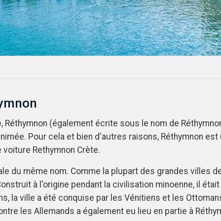
hymnon
ète, Réthymnon (également écrite sous le nom de Réthymnon
animée. Pour cela et bien d'autres raisons, Réthymnon est 
de voiture Rethymnon Crète.
nale du même nom. Comme la plupart des grandes villes de C
onstruit à l'origine pendant la civilisation minoenne, il é
s, la ville a été conquise par les Vénitiens et les Ottoman
te contre les Allemands a également eu lieu en partie à Rét