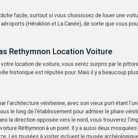
âche facile, surtout si vous choisissez de louer une voit
aéroports (Héraklion et La Canée), de sorte que vous pou
llas Rethymnon Location Voiture
otre location de voiture, vous serez surpris par le pitto
lle historique est réputée pour. Mais il y a beaucoup plus à
 l'architecture vénitienne, avec son vieux port étant l'u
 le long de l'établissement pour admirer le phare véniti
 Dans la direction opposée vers le nord, vous trouverez l'
oiture Réthymnon à un point. Il y a aussi deux mosquées h
e. Les musées à visiter incluent le musée archéologiqu